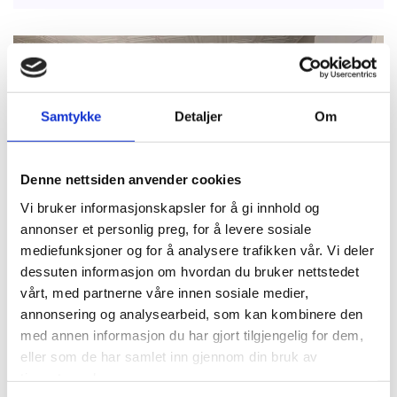
Samtykke
Detaljer
Om
Denne nettsiden anvender cookies
Vi bruker informasjonskapsler for å gi innhold og
annonser et personlig preg, for å levere sosiale
mediefunksjoner og for å analysere trafikken vår. Vi deler
dessuten informasjon om hvordan du bruker nettstedet
Langtidsleie
vårt, med partnerne våre innen sosiale medier,
annonsering og analysearbeid, som kan kombinere den
Ser du etter et sted å bo over lengre tid? Vi tilbyr
med annen informasjon du har gjort tilgjengelig for dem,
langtidsleie for privatpersoner og bedrifter som
trenger stabil og komfortabel overnatting.
eller som de har samlet inn gjennom din bruk av
Leilighetene våre er fullt utstyrt og klare for
tjenestene deres.
innflytting.