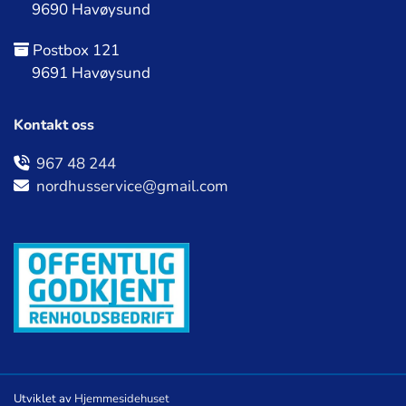
9690 Havøysund
Postbox 121

9691 Havøysund
Kontakt oss
967 48 244

nordhusservice@gmail.com

Utviklet av
Hjemmesidehuset